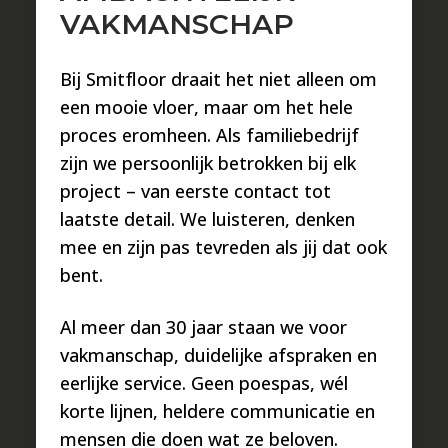
ONDERHOUD VAN EEN BETON
VAKMANSCHAP
CIRÉ GIETVLOER
Bij Smitfloor draait het niet alleen om
Een Beton Ciré Gietvloer is zeer
een mooie vloer, maar om het hele
onderhoudsvriendelijk dankzij het
proces eromheen. Als familiebedrijf
vloeistofdichte oppervlak, waardoor vuil
zijn we persoonlijk betrokken bij elk
moeilijk hecht. Voor dagelijks
Beton
project – van eerste contact tot
Ciré
gietvloer onderhoud
volstaat het dweilen
laatste detail. We luisteren, denken
met lauw water, maar gebruik geen
mee en zijn pas tevreden als jij dat ook
schuursponsjes, schuurmiddelen of agressieve
bent.
schoonmaakmiddelen zoals bleek of chloor.
Al meer dan 30 jaar staan we voor
Om de
levensduur van de gietvloer
te
vakmanschap, duidelijke afspraken en
verlengen, is het verstandig een goede
eerlijke service. Geen poespas, wél
inloopmat te plaatsen en meubels te voorzien
korte lijnen, heldere communicatie en
van krasbestendige doppen. Dankzij de
mensen die doen wat ze beloven.