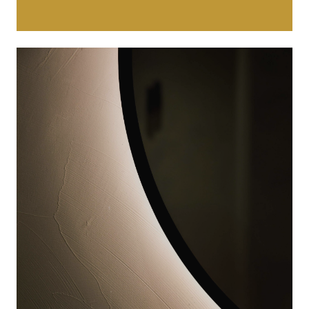
Woonkamers:
Creëer een moderne,
industriële sfeer met een robuuste en
naadloze vloer.
Meubels en accessoires:
Beton Ciré kan
ook worden gebruikt op kasten, tafels en
andere meubels voor een unieke
afwerking.
Commerciële ruimtes:
Dankzij de
slijtvastheid en onderhoudsvriendelijkheid
is het ook perfect voor winkels, kantoren
en andere intensief gebruikte ruimtes.
BETON CIRÉ GIETVLOER