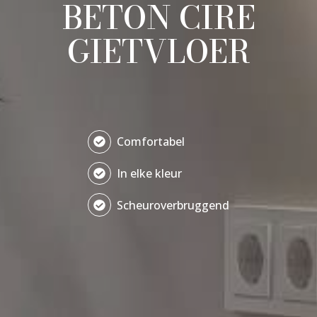
BETON CIRE
GIETVLOER
Comfortabel
In elke kleur
Scheuroverbruggend