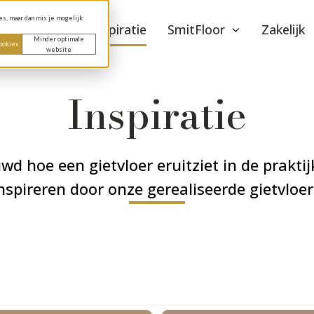
es, maar dan mis je mogelijk
etvloeren
Inspiratie
SmitFloor
Zakelijk
Minder optimale
cookies
website
Inspiratie
wd hoe een gietvloer eruitziet in de praktij
inspireren door onze gerealiseerde gietvloe