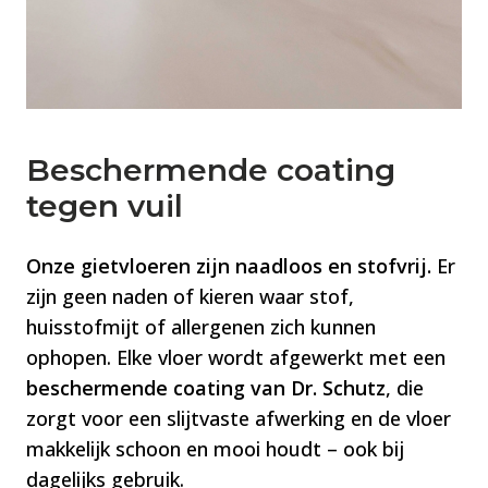
comfortabele vloer te lopen, en tegelijkertijd
ook nog eens warme voeten te krijgen? Een
gietvloer van Smitfloor is goed te combineren
met vloerverwarming. Naast lekkere warme
voeten heeft vloerverwarming nog meer
voordelen, zo is het hebben van
Beschermende coating
vloerverwarming vaak kostenbesparend en
tegen vuil
gaat je energieverbruik er aanzienlijk door naar
beneden.
Onze gietvloeren zijn naadloos en stofvrij.
Er
zijn geen naden of kieren waar stof,
huisstofmijt of allergenen zich kunnen
GEEN HAK- EN BREEKWERK
ophopen. Elke vloer wordt afgewerkt met een
beschermende coating van Dr. Schutz
, die
Het leggen van een nieuwe vloer betekende
zorgt voor een slijtvaste afwerking en de vloer
vroeger dat de bestaande vloer verwijderd
makkelijk schoon en mooi houdt – ook bij
moest worden, wat een hoop hak- en
dagelijks gebruik.
breekwerk veroorzaakt, om over het stof en