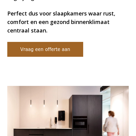
puin nog maar niet te spreken. Dit is echter
Perfect dus voor slaapkamers waar rust,
niet het geval wanneer je kiest voor een
comfort en een gezond binnenklimaat
gietvloer van Smitfloor. Een nieuwe gietvloer
centraal staan.
kan worden aangebracht op vrijwel elk type
ondergrond, zowel in nieuwbouw als bij een
renovatieproject. Heb je een bestaande
tegelvloer? Geen enkel probleem, wanner de
tegels goed vastzitten en de ondergrond
stabiel is werken we er namelijk gewoon
overheen. Dat scheelt! Meer over het plaatsen
van een gietvloer over tegels lees je
hier
.
ONDERHOUD & HYGIËNE
Doordat we een gietvloer altijd naadloos
kunnen plaatsen ontstaan er geen naden waar