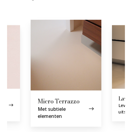
Lavaste
Lavas
Micro Terrazzo
Leven
Met subtiele
uitstra
elementen