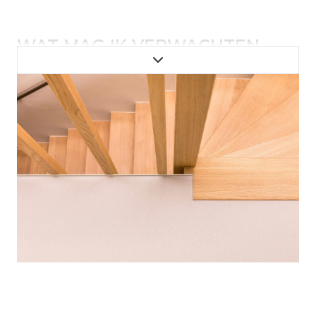
WAT MAG IK VERWACHTEN
VAN EEN NIEUWE VLOER VAN
SMITFLOOR?
Voor het creëren van een betonlook gietvloer
of betonlookwand, maken wij ten alle tijden
gebruik van A-merken. Kwaliteit staat bij ons
voorop. Het mooie is dat elke vloer of wand
uniek is door onze werkwijze, en dus geheel
naar jouw smaak kan worden geplaatst. Je kunt
hierbij kiezen uit een breed palet warm
industriële kleuren. De hand van de vakman
bepaalt het eindresultaat van je nieuwe vloer,
waarover je zelf de regie hebt. Ga je voor een