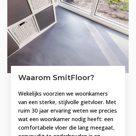
STIJLVOL
Natuurlijk is het belangrijk dat een vloer
duurzaam en comfortabel is, maar het oog wil
ook wat. Dan zit je met een gietvloer zeker
goed. Of je nu fan bent van een industrieel, een
Scandinavisch, een modern, een rustiek of
kleurrijk interieur, voor iedere wens en ieder
interieur is er een geschikte gietvloer.
Waarom SmitFloor?
Wekelijks voorzien we woonkamers
GESCHIKT VOOR IEDERE
van een sterke, stijlvolle gietvloer. Met
RUIMTE
ruim 30 jaar ervaring weten we precies
wat een woonkamer nodig heeft: een
Een gietvloer in de woonkamer is natuurlijk
comfortabele vloer die lang meegaat,
prachtig, maar wist je dat een gietvloer voor
eenvoudig te onderhouden is en