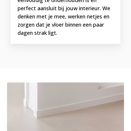
veel meer ruimtes geschikt is? Zo voorzien we
perfect aansluit bij jouw interieur. We
regelmatig een badkamer, keuken, hal of
denken met je mee, werken netjes en
bedrijfsruimte van een gietvloer. Het mooie
zorgen dat je vloer binnen een paar
van een gietvloer is dat we deze naadloos
dagen strak ligt.
kunnen plaatsen, wat betekent dat we
bijvoorbeeld een gehele verdieping kunnen
voorzien van één en dezelfde gietvloer.
Hierdoor creëren we rust en lijken ruimtes
optisch groter. Ook kleine oppervlaktes zijn
voor ons geen enkel probleem,
kijk hier voor
meer informatie
.
VLOERVERWARMING
Hoe heerlijk is het om op een zachte