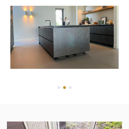
strakke moderne look of juist met slagen,
reliëf en kleurschakeringen? Jij bepaalt.
VOORDELEN VAN EEN
GIETVLOER:
COMFORT
Wanneer je bij het uitzoeken van een nieuwe
vloer op zoek bent naar een vloer met comfort,
dan is een gietvloer van Smitfloor de perfecte
keuze. Ga bijvoorbeeld voor een PU gietvloer,
dit is een elastische kunststof vloerafwerking
en voelt zacht aan. Ook is een gietvloer vaak
perfect te combineren met vloerverwarming.