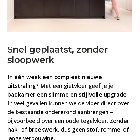
vuil zich kunnen verstoppen. Een gietvloer is
goed en gemakkelijk te reinigen, hierbij
volstaan een mop en lauw water over het
algemeen prima. Wil je toch de vloer
intensiever reinigen? Een gietvloer kan best
Snel geplaatst, zonder
tegen een stootje, maar schoonmaken met
sloopwerk
agressieve schoonmaakmiddelen zoals chloor
of bleekmiddel kan niet. Deze producten
kunnen leiden tot kleurverschil en vlekken op de
In één week een compleet nieuwe
vloer. Kies bij het intensief reinigen van een
uitstraling?
Met een gietvloer geef je je
gietvloer altijd voor een neutrale vloerreiniger,
badkamer een slimme en stijlvolle upgrade
.
de speciale conditioners van Forbo Eurocol of
In veel gevallen kunnen we de vloer direct over
de PU reiniger van Dr. Schutz.
de bestaande ondergrond aanbrengen –
bijvoorbeeld over een oude tegelvloer.
Zonder
hak- of breekwerk
, dus geen stof, rommel of
lange verbouwing.