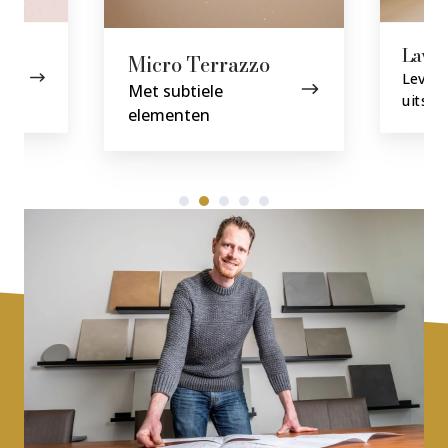
Lavas
Micro Terrazzo
Leven
Met subtiele
uitstra
elementen