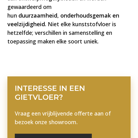
gewaardeerd om
hun
duurzaamheid
,
onderhoudsgemak en
veelzijdigheid
. Niet elke kunststofvloer is
hetzelfde; verschillen in samenstelling en
toepassing maken elke soort uniek​​​​.
INTERESSE IN EEN
GIETVLOER
?
Vraag een vrijblijvende offerte aan of
bezoek onze showroom.