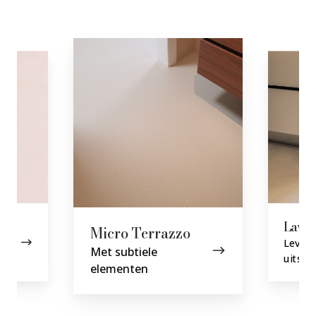
Lavaste
Lavas
Micro Terrazzo
Leven
Met subtiele
uitstra
elementen