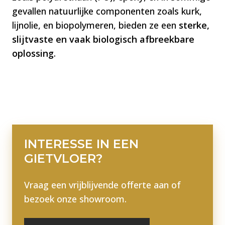
gevallen natuurlijke componenten zoals kurk,
lijnolie, en biopolymeren, bieden ze een
sterke,
slijtvaste en vaak biologisch afbreekbare
oplossing
​​.
INTERESSE IN EEN
GIETVLOER
?
Vraag een vrijblijvende offerte aan of
bezoek onze showroom.